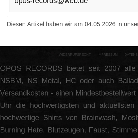
opos-records@web.de
Diesen Artikel haben wir am 04.05.2026 in un
WIDERRUFSRECHT
IMPRESSUM
DATENS
OPOS RECORDS bietet seit 2007 alle 
NSBM, NS Metal, HC oder auch Ballade
Versandkosten - einen Mindestbestellwert 
Uhr die hochwertigsten und aktuellsten
hochwertige Shirts von Brainwash, Mos
Burning Hate, Blutzeugen, Faust, Stimme 