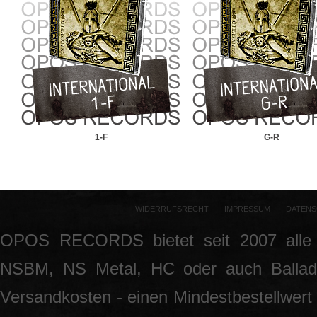
1-F
G-R
WIDERRUFSRECHT
IMPRESSUM
DATENS
OPOS RECORDS bietet seit 2007 alle 
NSBM, NS Metal, HC oder auch Ballade
Versandkosten - einen Mindestbestellwert 