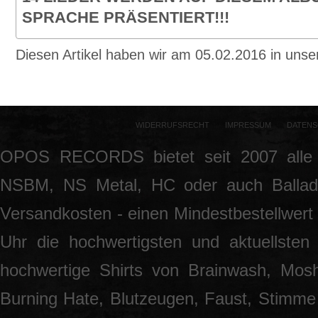
SPRACHE PRÄSENTIERT!!!
Diesen Artikel haben wir am 05.02.2016 in un
WIDERRUFSRECHT
IMPRESSUM
DATENS
OPOS RECORDS bietet seit 2007 alle 
NSBM, NS Metal, HC oder auch Ballade
Versandkosten - einen Mindestbestellwert 
Uhr die hochwertigsten und aktuellsten
hochwertige Shirts von Brainwash, Mos
Burning Hate, Blutzeugen, Faust, Stimme 