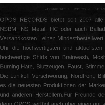
WIDERRUFSRECHT
IMPRESSUM
DATENS
OPOS RECORDS bietet seit 2007 alle 
NSBM, NS Metal, HC oder auch Ballade
Versandkosten - einen Mindestbestellwert 
Uhr die hochwertigsten und aktuellsten
hochwertige Shirts von Brainwash, Mos
Burning Hate, Blutzeugen, Faust, Stimme 
Die Lunikoff Verschwörung, Nordfront, Blit
es die neuesten Produktionen der Marke
und anderen Herstellern.Für Freunde des
denn OPOS verfügt auch über einen gut so