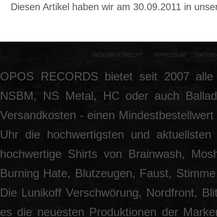
Diesen Artikel haben wir am 30.09.2011 in un
WIDERRUFSRECHT
IMPRESSUM
DATENS
OPOS RECORDS bietet seit 2007 alle 
NSBM, NS Metal, HC oder auch Ballade
Versandkosten - einen Mindestbestellwert 
Uhr die hochwertigsten und aktuellsten
hochwertige Shirts von Brainwash, Mos
Burning Hate, Blutzeugen, Faust, Stimme 
Die Lunikoff Verschwörung, Nordfront, Blit
es die neuesten Produktionen der Marke