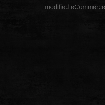
mod
ified eCommerce