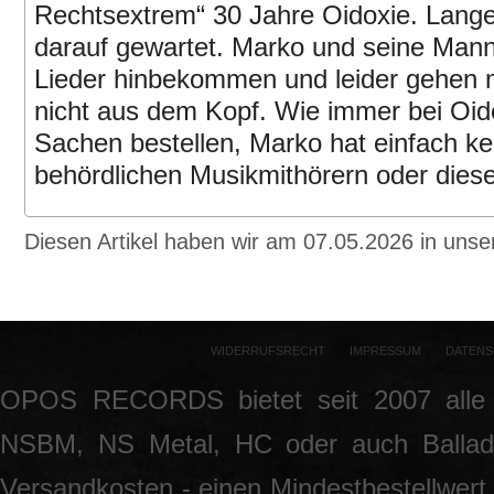
Rechtsextrem“ 30 Jahre Oidoxie. Lange
darauf gewartet. Marko und seine Man
Lieder hinbekommen und leider gehen 
nicht aus dem Kopf. Wie immer bei Oidox
Sachen bestellen, Marko hat einfach ke
behördlichen Musikmithörern oder die
Diesen Artikel haben wir am 07.05.2026 in un
WIDERRUFSRECHT
IMPRESSUM
DATENS
OPOS RECORDS bietet seit 2007 alle 
NSBM, NS Metal, HC oder auch Ballade
Versandkosten - einen Mindestbestellwert 