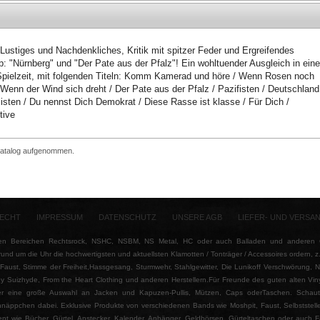
t: Lustiges und Nachdenkliches, Kritik mit spitzer Feder und Ergreifendes
p: "Nürnberg" und "Der Pate aus der Pfalz"! Ein wohltuender Ausgleich in eine
 Spielzeit, mit folgenden Titeln: Komm Kamerad und höre / Wenn Rosen noch
enn der Wind sich dreht / Der Pate aus der Pfalz / Pazifisten / Deutschland
zisten / Du nennst Dich Demokrat / Diese Rasse ist klasse / Für Dich /
tive
 Katalog aufgenommen.
ECHT
IMPRESSUM
DATENSCHUTZ
UNSERE AGB
LIEFER- UND VERSA
n Bereichen Rechtsrock, NSHC, NSBM, NS Metal, HC oder auch Balladen und anderen Ge
rund um die Uhr die hochwertigsten und aktuellsten Klamotten / Tonträger / Accessoires ordern, 
ust, Stimme der Freiheit,Hassgesang, Sturmwehr, Stahlgewitter, Die Lunikoff Verschwörung, Nord
y Suizhyde, From the Heart Clothing und anderen Herstellern.Für Freunde des guten alten Vin
hier eine große Auswahl an Jacken und Kapuzen-Pullis, Mützen, Caps oderTaschen. Schaut 
näppchen dabei. Exklusive Produkte von verschiedenen Bands wie Moshpit, Faust, Selbststelle
ment wie Bücher, Gürtel, Anstecker, Kalender, Anhänger, Geldbörsen, Gürteltaschen oder auch 