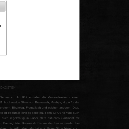
r
NDKOSTEN
nres an. Ab 80€ entfallen die Versandkosten - einen
z.B. hochwertige Shirts von Brainwash, Moshpit, Hope for the
front, Blitzkrieg, Frontalkraft und etlichen anderen. Dazu
yls ist ebenfalls einiges geboten, denn OPOS verfügt auch
auch regelmäßig in unser stets aktuelles Sortiment mit
r, BurningHate, Brainwash, Stimme der Freiheit werden bei
Fahnen findetIhr ebenfalls bei uns. Unser Shop bietet auch