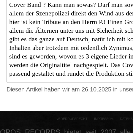
Cover Band ? Kann man sowas? Darf man s
allem der Szenepolizei direkt den Wind aus d
hier ist kein Tribute an den Herrn P.!
Einen Gro
allem die Älternen unter uns mit Sicherheit sc
gibt es das ganze auf Deutsch, natürlich mit k
Inhalten aber
trotzdem mit ordentlich Zynimus,
sind es geworden, wovon es 3 eigene Lieder im
werden die Originaltitel nachgespielt.
Das Cov
passend gestaltet und rundet die Produktion s
Diesen Artikel haben wir am 26.10.2025 in un
WIDERRUFSRECHT
IMPRESSUM
DATENS
OPOS RECORDS bietet seit 2007 alle 