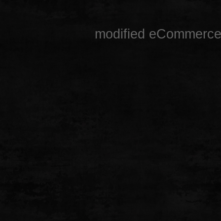
mod
ified eCommerce