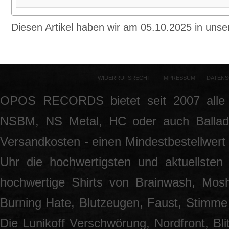
Diesen Artikel haben wir am 05.10.2025 in un
WIDERRUFSRECHT
IMPRESSUM
DATENS
OPOS RECORDS bietet seit 2007 alle 
NSBM, NS Metal, HC oder auch Ballade
Versandkosten - einen Mindestbestellwert 
Uhr die hochwertigsten und aktuellsten
hochwertige Shirts von Brainwash, Mos
Burning Hate, Blutzeugen, Faust, Stimme 
Die Lunikoff Verschwörung, Nordfront, Blit