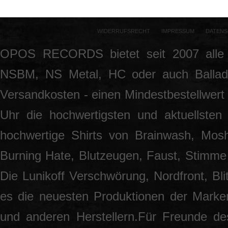
WIDERRUFSRECHT
IMPRESSUM
DATENS
OPOS RECORDS bietet seit 2007 alle 
NSBM, NS Metal, HC oder auch Ballade
Versandkosten - einen Mindestbestellwert 
Uhr die hochwertigsten und aktuellsten
hochwertige Shirts von Brainwash, Mos
Burning Hate, Blutzeugen, Faust, Stimme 
Die Lunikoff Verschwörung, Nordfront, Blit
es die neuesten Produktionen der Marke
und anderen Herstellern.Für Freunde des