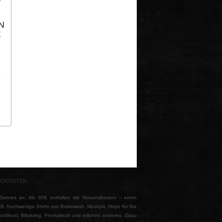
ON
t
-
NDKOSTEN
nres an. Ab 80€ entfallen die Versandkosten - einen
z.B. hochwertige Shirts von Brainwash, Moshpit, Hope for the
front, Blitzkrieg, Frontalkraft und etlichen anderen. Dazu