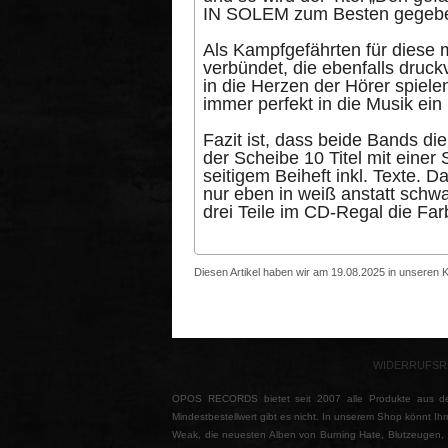
IN SOLEM zum Besten gegeb
Als Kampfgefährten für diese
verbündet, die ebenfalls druck
in die Herzen der Hörer spiel
immer perfekt in die Musik ein
Fazit ist, dass beide Bands d
der Scheibe 10 Titel mit einer
seitigem Beiheft inkl. Texte. 
nur eben in weiß anstatt schwar
drei Teile im CD-Regal die Fa
Diesen Artikel haben wir am 19.08.2025 in unseren
WIDERRUFSR
OPOS RECORDS bietet seit 2007 alle Produkte aus de
Mindestbestellwert gibt es nicht. In unserem Shop könnt Ihr
Weak, die neuesten Alben von Burning Hate, Blutzeugen, Fa