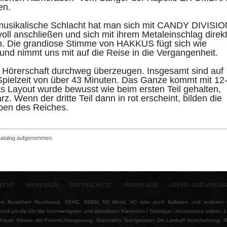
en.
 musikalische Schlacht hat man sich mit CANDY DIVISI
voll anschließen und sich mit ihrem Metaleinschlag direk
en. Die grandiose Stimme von HAKKUS fügt sich wie
 und nimmt uns mit auf die Reise in die Vergangenheit.
ie Hörerschaft durchweg überzeugen. Insgesamt sind auf
 Spielzeit von über 43 Minuten. Das Ganze kommt mit 12
Das Layout wurde bewusst wie beim ersten Teil gehalten,
z. Wenn der dritte Teil dann in rot erscheint, bilden die
rben des Reiches.
 Katalog aufgenommen.
ECHT
IMPRESSUM
DATENSCHUTZ
UNSERE AGB
LIEFER- UND VERSA
n Bereichen Rechtsrock, NSHC, NSBM, NS Metal, HC oder auch Balladen und anderen Ge
rund um die Uhr die hochwertigsten und aktuellsten Klamotten / Tonträger / Accessoires ordern, 
ust, Stimme der Freiheit,Hassgesang, Sturmwehr, Stahlgewitter, Die Lunikoff Verschwörung, Nord