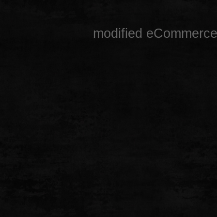
mod
ified eCommerce