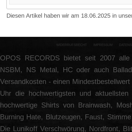
Diesen Artikel haben wir am 18.06.2025 in un
WIDERRUFSRECHT
IMPRESSUM
DATENS
OPOS RECORDS bietet seit 2007 alle 
NSBM, NS Metal, HC oder auch Ballade
Versandkosten - einen Mindestbestellwert 
Uhr die hochwertigsten und aktuellsten
hochwertige Shirts von Brainwash, Mos
Burning Hate, Blutzeugen, Faust, Stimme 
Die Lunikoff Verschwörung, Nordfront, Blit