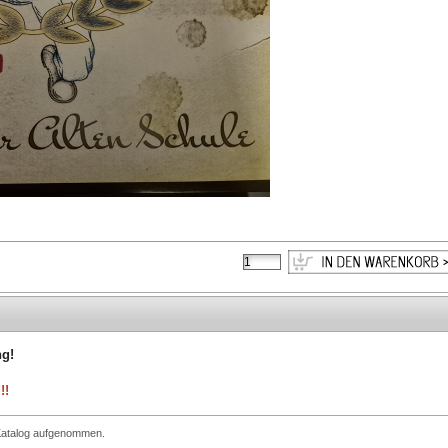
ng!
!!
 Katalog aufgenommen.