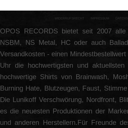
WIDERRUFSRECHT
IMPRESSUM
DATENS
OPOS RECORDS bietet seit 2007 alle 
NSBM, NS Metal, HC oder auch Ballade
Versandkosten - einen Mindestbestellwert 
Uhr die hochwertigsten und aktuellsten
hochwertige Shirts von Brainwash, Mos
Burning Hate, Blutzeugen, Faust, Stimme 
Die Lunikoff Verschwörung, Nordfront, Blit
es die neuesten Produktionen der Marke
und anderen Herstellern.Für Freunde des