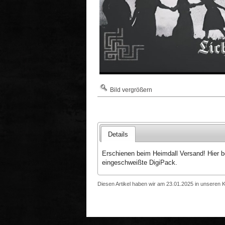
Bild vergrößern
Details
Erschienen beim Heimdall Versand! Hier b
eingeschweißte DigiPack.
Diesen Artikel haben wir am 23.01.2025 in unseren