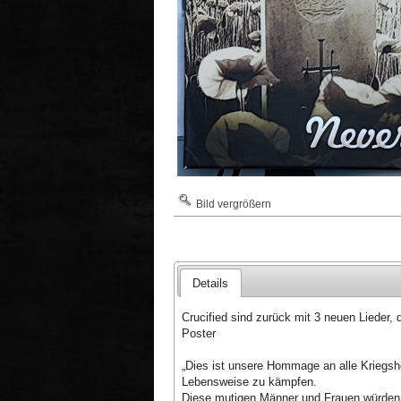
Bild vergrößern
Details
Crucified sind zurück mit 3 neuen Lieder,
Poster

„Dies ist unsere Hommage an alle Kriegshe
Lebensweise zu kämpfen.

Diese mutigen Männer und Frauen würden s