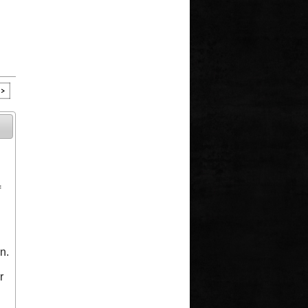
f
n.
r