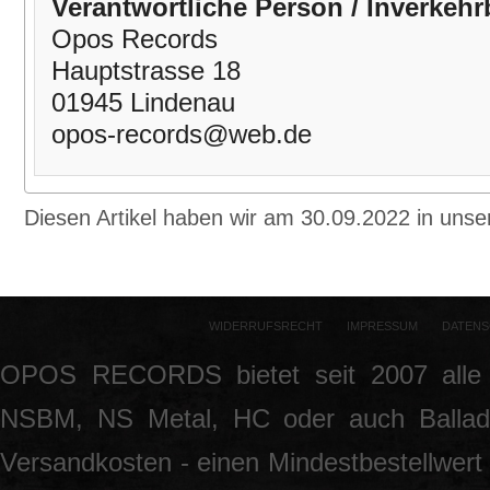
Verantwortliche Person / Inverkehr
Opos Records
Hauptstrasse 18
01945 Lindenau
opos-records@web.de
Diesen Artikel haben wir am 30.09.2022 in un
WIDERRUFSRECHT
IMPRESSUM
DATENS
OPOS RECORDS bietet seit 2007 alle 
NSBM, NS Metal, HC oder auch Ballade
Versandkosten - einen Mindestbestellwert 