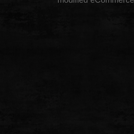
mod
ified eCommerce