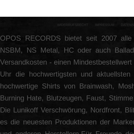
WIDERRUFSRECHT
IMPRESSUM
DATENS
OPOS RECORDS bietet seit 2007 alle 
NSBM, NS Metal, HC oder auch Ballade
Versandkosten - einen Mindestbestellwert 
Uhr die hochwertigsten und aktuellsten
hochwertige Shirts von Brainwash, Mos
Burning Hate, Blutzeugen, Faust, Stimme 
Die Lunikoff Verschwörung, Nordfront, Blit
es die neuesten Produktionen der Marke
und anderen Herstellern.Für Freunde des