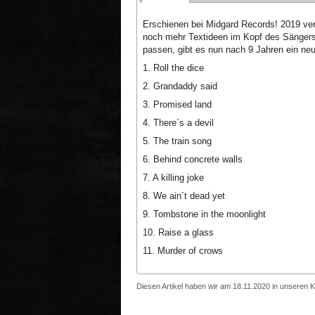
Erschienen bei Midgard Records! 2019 verö
noch mehr Textideen im Kopf des Sängers
passen, gibt es nun nach 9 Jahren ein ne
1. Roll the dice
2. Grandaddy said
3. Promised land
4. There´s a devil
5. The train song
6. Behind concrete walls
7. A killing joke
8. We ain´t dead yet
9. Tombstone in the moonlight
10. Raise a glass
11. Murder of crows
Diesen Artikel haben wir am 18.11.2020 in unseren