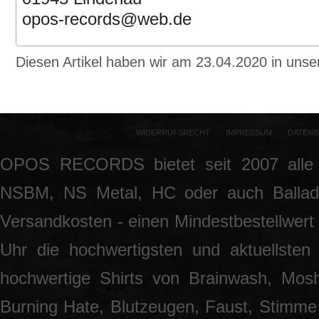
opos-records@web.de
Diesen Artikel haben wir am 23.04.2020 in un
WIDERRUFSRECHT
IMPRESSUM
DATENS
OPOS RECORDS bietet seit 2007 alle 
NSBM, NS Metal, HC oder auch Ballade
Versandkosten - einen Mindestbestellwert 
Uhr die hochwertigsten und aktuellsten
hochwertige Shirts von Brainwash, Mos
Burning Hate, Blutzeugen, Faust, Stimme 