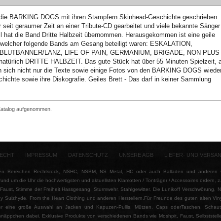
 die BARKING DOGS mit ihren Stampfern Skinhead-Geschichte geschrieben
seit geraumer Zeit an einer Tribute-CD gearbeitet und viele bekannte Sänger
il hat die Band Dritte Halbzeit übernommen. Herausgekommen ist eine geile
ei welcher folgende Bands am Gesang beteiligt waren: ESKALATION,
LUTBANNER/LANZ, LIFE OF PAIN, GERMANIUM, BRIGADE, NON PLUS
rlich DRITTE HALBZEIT. Das gute Stück hat über 55 Minuten Spielzeit, a
den sich nicht nur die Texte sowie einige Fotos von den BARKING DOGS wieder
ichte sowie ihre Diskografie. Geiles Brett - Das darf in keiner Sammlung
 Katalog aufgenommen.
ECHT
IMPRESSUM
DATENSCHUTZ
UNSERE AGB
LIEFER- UND VERSA
n Bereichen Rechtsrock, NSHC, NSBM, NS Metal, HC oder auch Balladen und anderen Ge
rund um die Uhr die hochwertigsten und aktuellsten Klamotten / Tonträger / Accessoires ordern, 
ust, Stimme der Freiheit,Hassgesang, Sturmwehr, Stahlgewitter, Die Lunikoff Verschwörung, Nord
y Suizhyde, From the Heart Clothing und anderen Herstellern.Für Freunde des guten alten Vin
hier eine große Auswahl an Jacken und Kapuzen-Pullis, Mützen, Caps oderTaschen. Schaut 
näppchen dabei. Exklusive Produkte von verschiedenen Bands wie Moshpit, Faust, Selbststelle