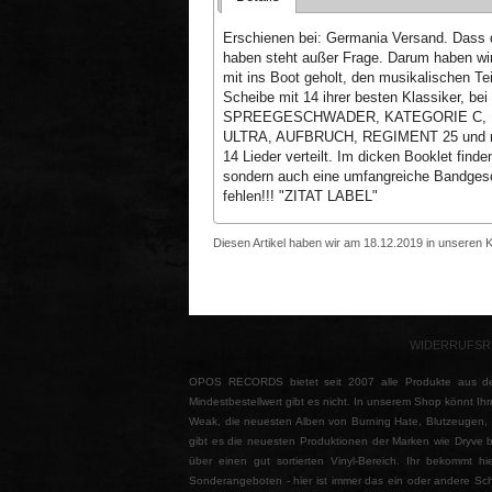
Erschienen bei: Germania Versand. Dass
haben steht außer Frage. Darum haben wir 
mit ins Boot geholt, den musikalischen Te
Scheibe mit 14 ihrer besten Klassiker, b
SPREEGESCHWADER, KATEGORIE C, B
ULTRA, AUFBRUCH, REGIMENT 25 und natü
14 Lieder verteilt. Im dicken Booklet fin
sondern auch eine umfangreiche Bandgesch
fehlen!!! "ZITAT LABEL"
Diesen Artikel haben wir am 18.12.2019 in unseren
WIDERRUFSR
OPOS RECORDS bietet seit 2007 alle Produkte aus de
Mindestbestellwert gibt es nicht. In unserem Shop könnt Ihr
Weak, die neuesten Alben von Burning Hate, Blutzeugen, Fa
gibt es die neuesten Produktionen der Marken wie Dryve b
über einen gut sortierten Vinyl-Bereich. Ihr bekommt 
Sonderangeboten - hier ist immer das ein oder andere Sch