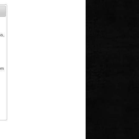
ss,
rn