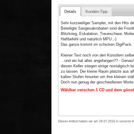
Details
Kunden-Tipp
Sehr kurzweiliger Sampler, mit den Hits der
Beteiligte Sangesakrobaten sind die Frontl
Blitzkrieg, Eskalation, Treueschwur, Moi
Haftbefehl und natürlich MPU ;-)
Das ganze kommt im schicken DigiPa
Kleiner Text noch von den Künstlern selbe
...und wo hat alles angefangen?? - Genau
diesen Keller stiegen einige nostalgisch 
zu lassen. Der kleine Raum platzte aus al
kalten Stufen hinunter um ihre kleinen st
Doch nun genug der geschwollenen Worte.
Wählbar zwischen 1 CD und dem günsti
Diesen Artikel haben wir am 29.07.2016 in unseren