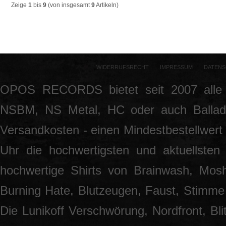
Zeige
1
bis
9
(von insgesamt
9
Artikeln)
WIDERRUFSRECHT
IMPRESSUM
DATENS
OPOS RECORDS bietet seit 2007 alle 
NSBM, NS Metal, HC oder auch Ballade
Versandkosten - einen Mindestbestellwert 
Uhr die hochwertigsten und aktuellsten
hochwertige Shirts von Brainwash, Mos
Burning Hate, Blutzeugen, Faust, Stimme 
Die Lunikoff Verschwörung, Nordfront, Blit