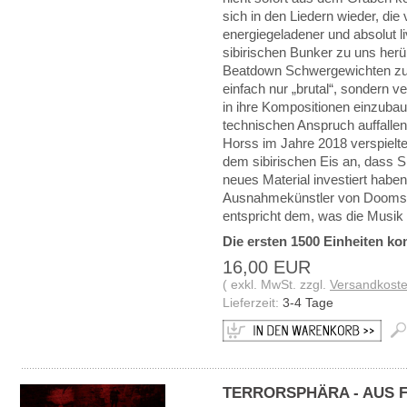
sich in den Liedern wieder, die 
energiegeladener und absolut l
sibirischen Bunker zu uns herüb
Beatdown Schwergewichten zu 
einfach nur „brutal“, sondern 
in ihre Kompositionen einzuba
technischen Anspruch auffallen. 
Horss im Jahre 2018 verspielt
dem sibirischen Eis an, dass Sie 
neues Material investiert habe
Ausnahmekünstler von Doomsd
entspricht dem, was die Musik p
Die ersten 1500 Einheiten k
16,00 EUR
( exkl. MwSt. zzgl.
Versandkost
Lieferzeit:
3-4 Tage
TERRORSPHÄRA - AUS F