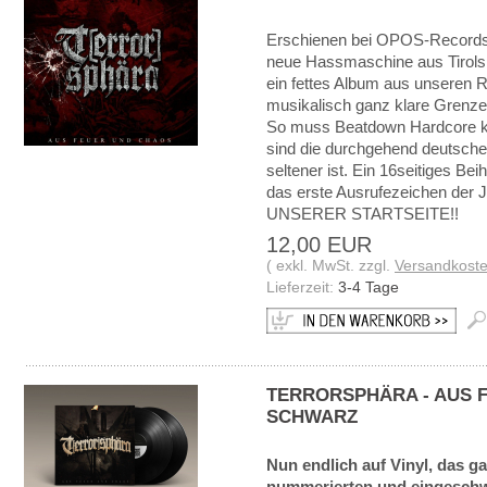
Erschienen bei OPOS-Records! 
neue Hassmaschine aus Tirols 
ein fettes Album aus unseren R
musikalisch ganz klare Grenz
So muss Beatdown Hardcore k
sind die durchgehend deutschen
seltener ist. Ein 16seitiges Bei
das erste Ausrufezeichen d
UNSERER STARTSEITE!!
12,00 EUR
( exkl. MwSt. zzgl.
Versandkost
Lieferzeit:
3-4 Tage
TERRORSPHÄRA - AUS F
SCHWARZ
Nun endlich auf Vinyl, das 
nummerierten und eingeschwe