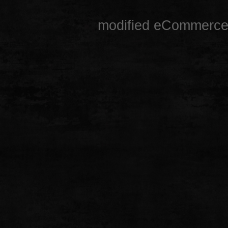
mod
ified eCommerce