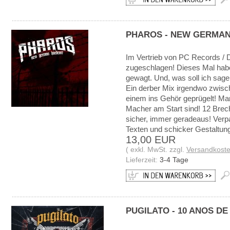
PHAROS - NEW GERMA
Im Vertrieb von PC Records / D
zugeschlagen! Dieses Mal hab
gewagt. Und, was soll ich sage
Ein derber Mix irgendwo zwisch
einem ins Gehör geprügelt! Man 
Macher am Start sind! 12 Brech
sicher, immer geradeaus! Verpa
Texten und schicker Gestaltu
13,00 EUR
( exkl. MwSt. zzgl.
Versandkost
Lieferzeit:
3-4 Tage
PUGILATO - 10 ANOS DE