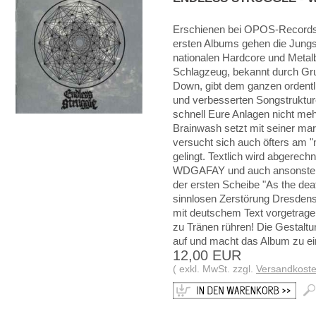
Erschienen bei OPOS-Records! 
ersten Albums gehen die Jungs
nationalen Hardcore und Metal
Schlagzeug, bekannt durch Gr
Down, gibt dem ganzen ordentl
und verbesserten Songstrukture
schnell Eure Anlagen nicht meh
Brainwash setzt mit seiner m
versucht sich auch öfters am
gelingt. Textlich wird abgerech
WDGAFAY und auch ansonsten 
der ersten Scheibe "As the dea
sinnlosen Zerstörung Dresdens
mit deutschem Text vorgetragen
zu Tränen rühren! Die Gestaltu
auf und macht das Album zu ei
12,00 EUR
( exkl. MwSt. zzgl.
Versandkost