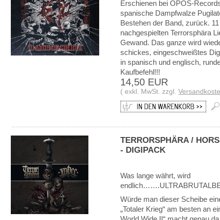
Erschienen bei OPOS-Records!
spanische Dampfwalze Pugilat
Bestehen der Band, zurück. 1
nachgespielten Terrorsphära L
Gewand. Das ganze wird wieder
schickes, eingeschweißtes DigiP
in spanisch und englisch, runde
Kaufbefehl!!!
14,50 EUR
( exkl. MwSt. zzgl.
Versandkost
TERRORSPHÄRA / HORSS
- DIGIPACK
Was lange währt, wird
endlich…….ULTRABRUTAL
Würde man dieser Scheibe ein
„Totaler Krieg“ am besten an ein
World Wide II“ macht genau da 