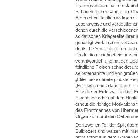
T(error)sphära sind zurück un
Schädelbrecher samt einer Co
Atomkoffer. Textlich widmen sic
Lebensweise und verdeutlichen 
denen durch die verschiedenen
soldatischen Kriegerelite ihrer
gehuldigt wird. T(error)sphära´
deutsche Sprache kommt dabei 
Produktion zeichnet ein ums a
verantwortlich und hat den Lied
feindliche Fleisch schneidet u
selbsternannte und von großen 
„Elite“ bezeichnete globale Re
„Fett“ weg und erfährt durch T(
Elite dieser Erde war und ist. E
Eisenbude oder auf dem blanken
erneut die richtige Motivation
des Frontmannes von Übermens
Organ zum brutalen Gehämmer
Den zweiten Teil der Split übe
Bulldozers und walzen mit ihre
nicht sofort aus dem Graben ko