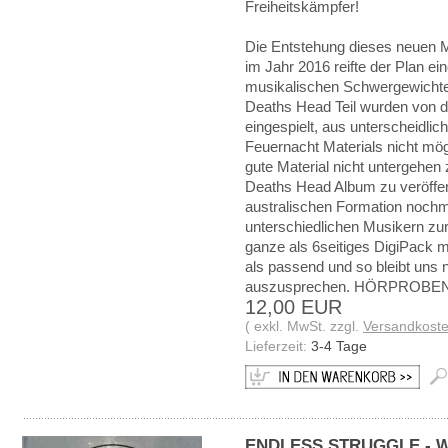
Freiheitskämpfer!
Die Entstehung dieses neuen 
im Jahr 2016 reifte der Plan e
musikalischen Schwergewichten
Deaths Head Teil wurden von d
eingespielt, aus unterscheidlic
Feuernacht Materials nicht mögl
gute Material nicht untergehen
Deaths Head Album zu veröffen
australischen Formation nochma
unterschiedlichen Musikern zur
ganze als 6seitiges DigiPack mi
als passend und so bleibt uns 
auszusprechen. HÖRPROBE
12,00 EUR
( exkl. MwSt. zzgl.
Versandkost
Lieferzeit:
3-4 Tage
ENDLESS STRUGGLE - W