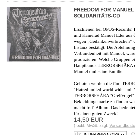
FREEDOM FOR MANUEL 
SOLIDARITÄTS-CD
Erschienen bei OPOS-Records! F
und Kamerad Manuel Eder aus Ös
wegen „Gedankenverbrechen“ veru
Instanz bestätigt. Die Ablehnun
Verbundenheit mit Manuel, waren
produzieren. Welche Gruppen eig
Hauptbands TERRORSPHÄRA un
Manuel und seine Familie.
Geboten werden die fünf TERR
"Hatred united world wide" m
TERRORSPHÄRA "Greifvogel" Li
Bekleidungsmarke zu finden 
macht frei" Album. Das bedeutet
für einen guten Zweck!
14,50 EUR
( exkl. MwSt. zzgl.
Versandkost