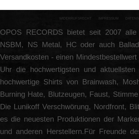
WIDERRUFSRECHT
IMPRESSUM
DATENS
OPOS RECORDS bietet seit 2007 alle 
NSBM, NS Metal, HC oder auch Ballade
Versandkosten - einen Mindestbestellwert 
Uhr die hochwertigsten und aktuellsten
hochwertige Shirts von Brainwash, Mos
Burning Hate, Blutzeugen, Faust, Stimme 
Die Lunikoff Verschwörung, Nordfront, Blit
es die neuesten Produktionen der Marke
und anderen Herstellern.Für Freunde des