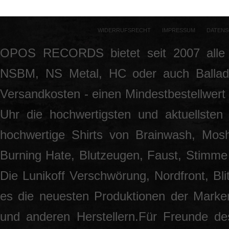
WIDERRUFSRECHT
IMPRESSUM
DATENS
OPOS RECORDS bietet seit 2007 alle 
NSBM, NS Metal, HC oder auch Ballade
Versandkosten - einen Mindestbestellwert 
Uhr die hochwertigsten und aktuellsten
hochwertige Shirts von Brainwash, Mos
Burning Hate, Blutzeugen, Faust, Stimme 
Die Lunikoff Verschwörung, Nordfront, Blit
es die neuesten Produktionen der Marke
und anderen Herstellern.Für Freunde des