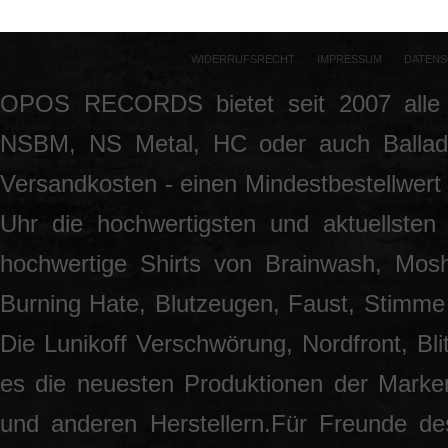
WIDERRUFSRECHT
IMPRESSUM
DATENS
OPOS RECORDS bietet seit 2007 alle 
NSBM, NS Metal, HC oder auch Ballade
Versandkosten - einen Mindestbestellwert 
Uhr die hochwertigsten und aktuellsten
hochwertige Shirts von Brainwash, Mos
Burning Hate, Blutzeugen, Faust, Stimme 
Die Lunikoff Verschwörung, Nordfront, Blit
es die neuesten Produktionen der Marke
und anderen Herstellern.Für Freunde des